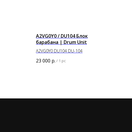
A2VG0Y0 / DU104 Блок
барабана | Drum Unit
A2VG0Y0 DU104 DU-104
23 000
р.
/
1 pc