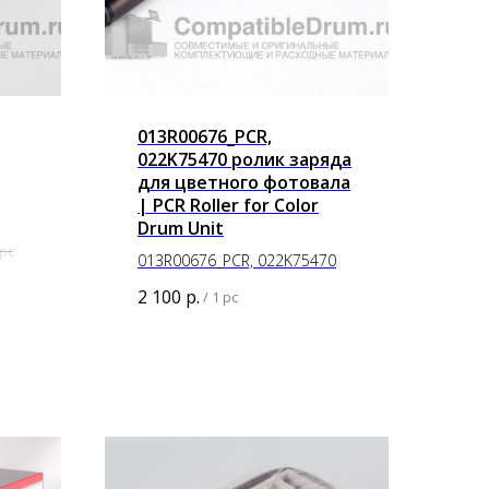
013R00676_PCR,
022K75470 ролик заряда
для цветного фотовала
| PCR Roller for Color
Drum Unit
 pc
013R00676_PCR, 022K75470
2 100
р.
/
1 pc