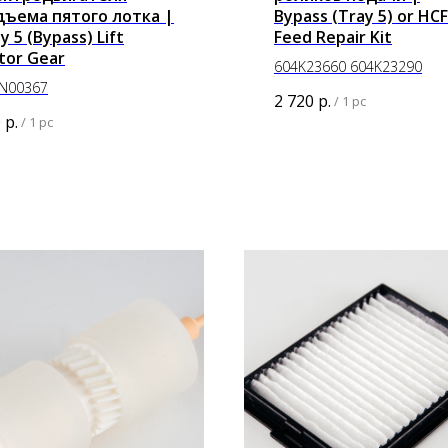
дъема пятого лотка |
Bypass (Tray 5) or HCF
y 5 (Bypass) Lift
Feed Repair Kit
tor Gear
604K23660 604K23290
N00367
2 720
р.
/
1 pc
0
р.
/
1 pc