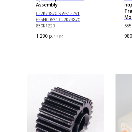
Assembly
по
Tra
022K74870 859K12291
Mo
655N00634 022K74870
859K1229
655
1 290
р.
98
/
1 pc