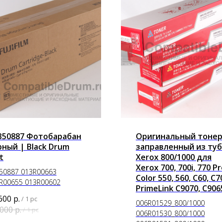
350887 Фотобарабан
Оригинальный тоне
рный | Black Drum
заправленный из туб
t
Xerox 800/1000 для
Xerox 700, 700i, 770 Pr
50887 013R00663
Color 550, 560, C60, C7
R00655 013R00602
PrimeLink C9070, C906
600
р.
/
1 pc
006R01529_800/1000
 000
р.
/
1 pc
006R01530_800/1000