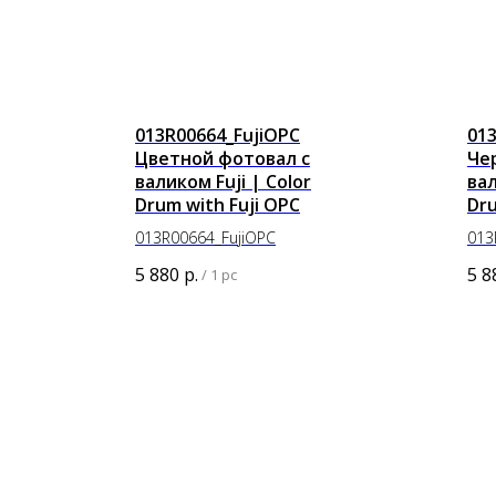
013R00664_FujiOPC
01
Цветной фотовал с
Че
валиком Fuji | Color
вал
Drum with Fuji OPC
Dru
013R00664_FujiOPC
013
5 880
р.
5 8
/
1 pc