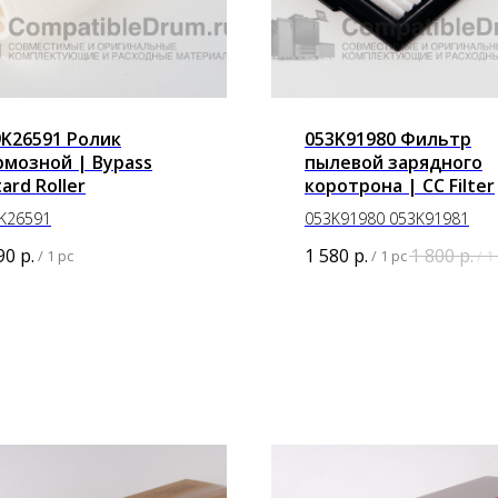
9K26591 Ролик
053K91980 Фильтр
рмозной | Bypass
пылевой зарядного
ard Roller
коротрона | CC Filter
K26591
053K91980 053K91981
90
р.
1 580
р.
1 800
р.
/
1 pc
/
1 pc
/
1