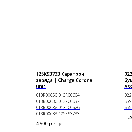
125K93733 Каратрон
02
заряда | Charge Corona
бум
Unit
As
013R00650 013R00604
022
013R00630 013R00637
859
013R00638 013R00626
655
013R00633 125K93733
1 2
4 900
р.
/
1 pc