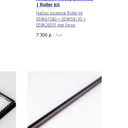
| Roller kit
Набор роликов Roller kit
059K61580 + 059K58130 +
059K26591 для Xerox
7 300
р.
/
1 pc