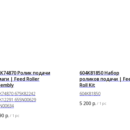
2K74870 Ролик подачи
604K81850 Набор
аги | Feed Roller
роликов подачи | Fe
sembly
Roll Kit
K74870 675K82242
604K81850
K12291 655N00629
5 200
р.
/
1 pc
N00634
90
р.
/
1 pc