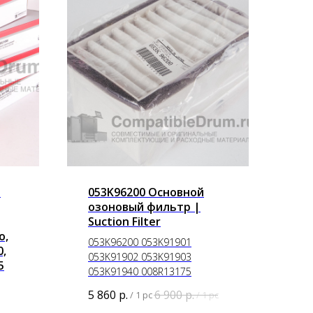
р
053K96200 Основной
озоновый фильтр |
Suction Filter
o,
053K96200 053K91901
0,
053K91902 053K91903
5
053K91940 008R13175
5 860
р.
6 900
р.
/
1 pc
/
1 pc