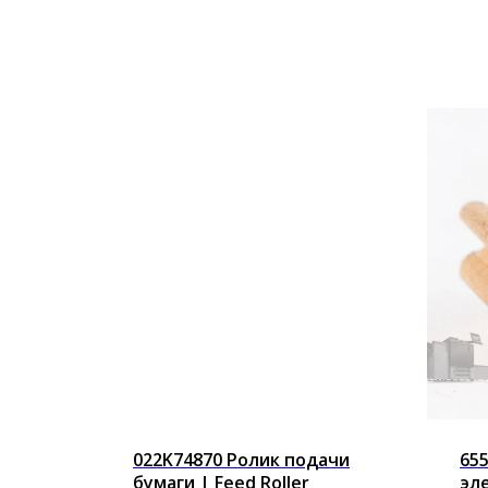
022K74870 Ролик подачи
65
бумаги | Feed Roller
эл