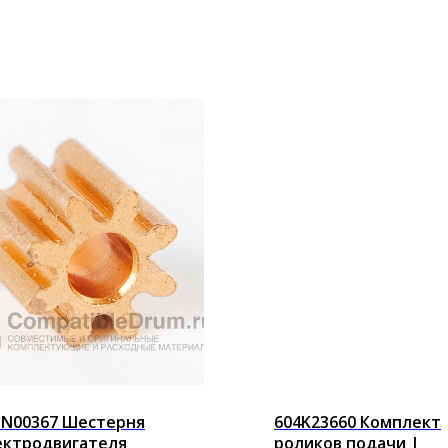
5N00367 Шестерня
604K23660 Комплект
ектродвигателя
роликов подачи |