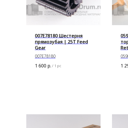
007E78180 Шестерня
05
прямозубая | 25T Feed
то
Gear
Ret
007E78180
059
1 600
р.
1 2
/
1 pc