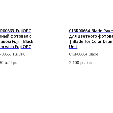
3R00663_FujiOPC
013R00664_Blade Рак
рный фотовал с
для цветного фотов
иком Fuji | Black
| Blade for Color Dru
m with Fuji OPC
Unit
R00663_FujiOPC
013R00664_Blade
80
р.
2 100
р.
/
1 pc
/
1 pc