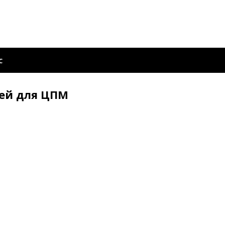
С
тей для ЦПМ