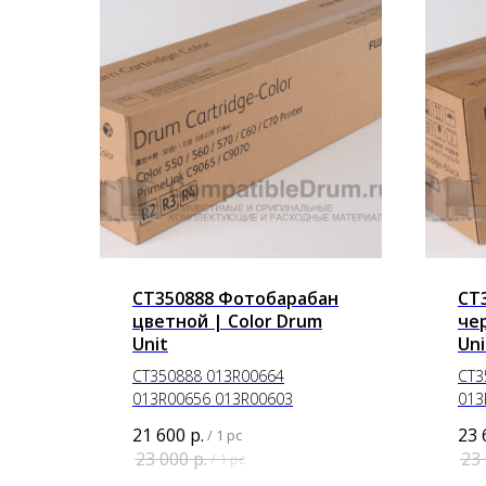
CT350888 Фотобарабан
CT
цветной | Color Drum
че
Unit
Uni
CT350888 013R00664
CT3
013R00656 013R00603
013
21 600
р.
23 
/
1 pc
23 000
р.
23
/
1 pc