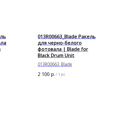
ель
013R00663_Blade Ракель
ала
для черно-белого
m
фотовала | Blade for
Black Drum Unit
013R00663_Blade
2 100
р.
/
1 pc