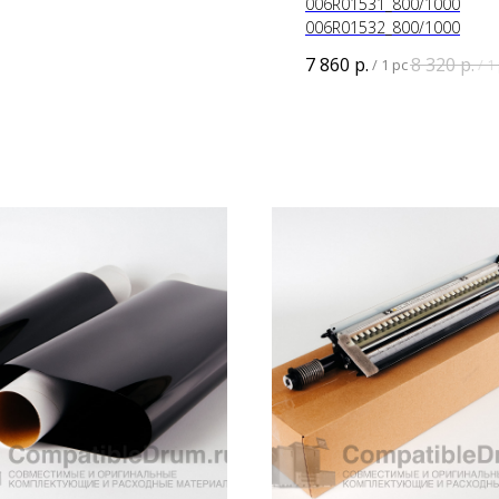
006R01531_800/1000
006R01532_800/1000
7 860
р.
8 320
р.
/
1 pc
/
1