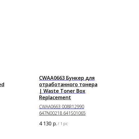
CWAA0663 Бункер для
ed
отработанного тонера
| Waste Toner Box
Replacement
CWAA0663 008R12990
647N00218 641S01065
4 130
р.
/
1 pc