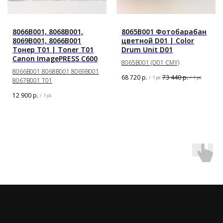
8066B001, 8068B001,
8065B001 Фотобарабан
8069B001, 8066B001
цветной D01 | Color
Тонер T01 | Toner T01
Drum Unit D01
Canon ImagePRESS С600
8065B001 (D01 CMY)
8066B001 8068B001 8069B001
68 720
р.
73 440
р.
/
1 pc
/
1 pc
8067B001 T01
12 900
р.
/
1 pc