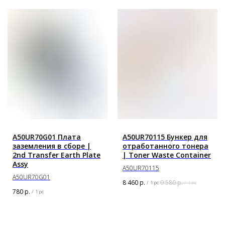
A50UR70G01 Плата
A50UR70115 Бункер для
заземления в сборе |
отработанного тонера
2nd Transfer Earth Plate
| Toner Waste Container
Assy
A50UR70115
A50UR70G01
8 460
р.
9 580
р.
/
1 pc
/
1 pc
780
р.
/
1 pc