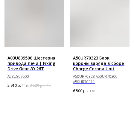
A03U809500 Шестерня
A50UR70323 Блок
привода печи | Fixing
короны заряда в сборе|
Drive Gear /O 26T
Charge Corona Unit
A03U809500
A50UR70323 A50UR70300
A50UR70311
2 910
р.
3 528
р.
/
1 pc
/
1 pc
6 500
р.
/
1 pc