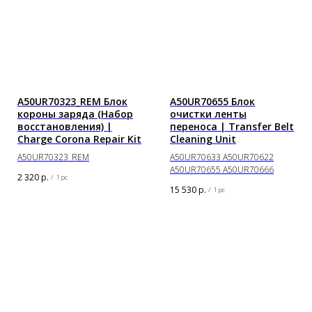
A50UR70323_REM Блок
A50UR70655 Блок
короны заряда (Набор
очистки ленты
восстановления) |
переноса | Transfer Belt
Charge Corona Repair Kit
Cleaning Unit
A50UR70323_REM
A50UR70633 A50UR70622
A50UR70655 A50UR70666
2 320
р.
/
1 pc
15 530
р.
/
1 pc