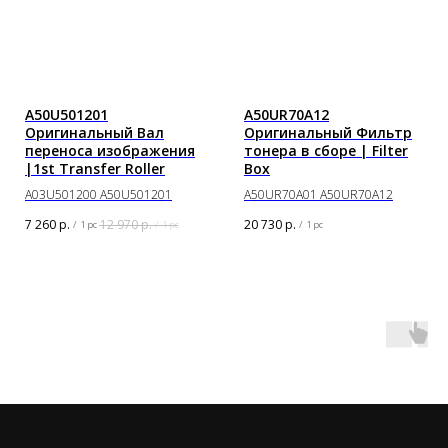
A50U501201
A50UR70A12
Оригинальный Вал
Оригинальный Фильтр
переноса изображения
тонера в сборе | Filter
|1st Transfer Roller
Box
A03U501200 A50U501201
A50UR70A01 A50UR70A12
7 260
р.
12 970
р.
20 730
р.
/
1 pc
/
1 pc
/
1 pc