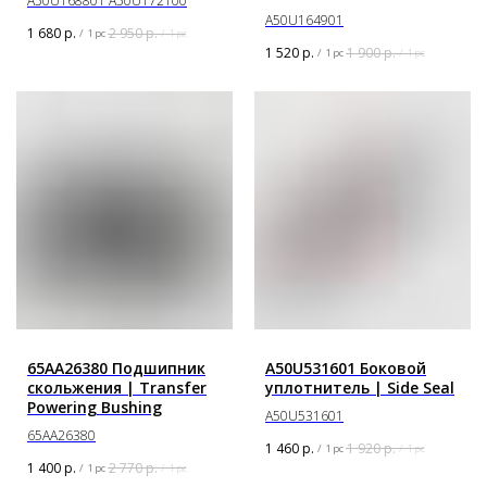
A50U168801 A50U172100
A50U164901
1 680
р.
2 950
р.
/
1 pc
/
1 pc
1 520
р.
1 900
р.
/
1 pc
/
1 pc
65AA26380 Подшипник
A50U531601 Боковой
скольжения | Transfer
уплотнитель | Side Seal
Powering Bushing
A50U531601
65AA26380
1 460
р.
1 920
р.
/
1 pc
/
1 pc
1 400
р.
2 770
р.
/
1 pc
/
1 pc