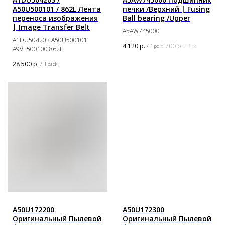
A50U500101 / 862L Лента
печки /Верхний | Fusing
переноса изображения
Ball bearing /Upper
| Image Transfer Belt
A5AW745000
A1DU504203 A50U500101
4 120
р.
5 700
р.
/
1 pc
/
1 pc
A9VE500100 862L
28 500
р.
/
1 pack
A50U172200
A50U172300
Оригинальный Пылевой
Оригинальный Пылевой