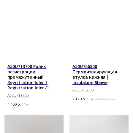
A50U713700 Ролик
A50U756300
регистрации
Термоизолирующая
промежуточный
втулка нижняя |
Registration Idler |
Insulating Sleeve
Registration Idler /1
A50U756300
A50U713700
2 120
р.
3 200
р.
/
1 pc
/
1 pc
4 400
р.
/
1 pc