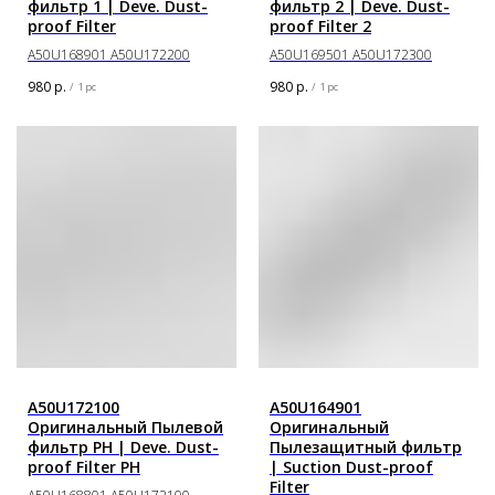
фильтр 1 | Deve. Dust-
фильтр 2 | Deve. Dust-
proof Filter
proof Filter 2
A50U168901 A50U172200
A50U169501 A50U172300
980
р.
980
р.
/
1 pc
/
1 pc
A50U172100
A50U164901
Оригинальный Пылевой
Оригинальный
фильтр PH | Deve. Dust-
Пылезащитный фильтр
proof Filter PH
| Suction Dust-proof
Filter