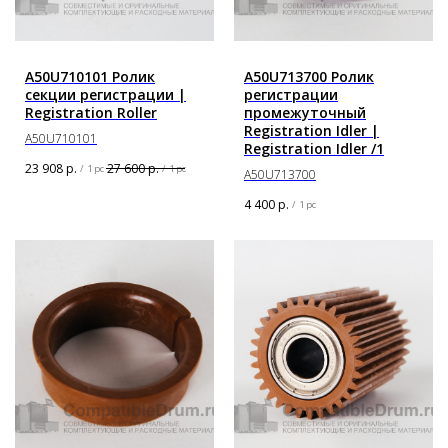
A50U710101 Ролик
A50U713700 Ролик
секции регистрации |
регистрации
Registration Roller
промежуточный
Registration Idler |
A50U710101
Registration Idler /1
23 908
р.
27 600
р.
/
1 pc
/
1 pc
A50U713700
4 400
р.
/
1 pc