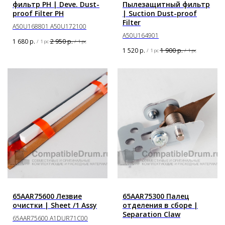
фильтр PH | Deve. Dust-
Пылезащитный фильтр
proof Filter PH
| Suction Dust-proof
Filter
A50U168801 A50U172100
A50U164901
1 680
р.
2 950
р.
/
1 pc
/
1 pc
1 520
р.
1 900
р.
/
1 pc
/
1 pc
65AAR75600 Лезвие
65AAR75300 Палец
очистки | Sheet /1 Assy
отделения в сборе |
Separation Claw
65AAR75600 A1DUR71C00