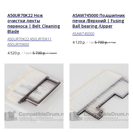
A50UR70K22 Нож
A5AW745000 Подшипник
очистки ленты
печки /Верхний | Fusing
переноса | Belt Cleaning
Ball bearing /Upper
Blade
A5AW745000
A50UR70K22 A50UR70K11
4 120
р.
5 700
р.
/
1 pc
/
1 pc
A50UR70K00
4 520
р.
5 700
р.
/
1 pack
/
1 pack