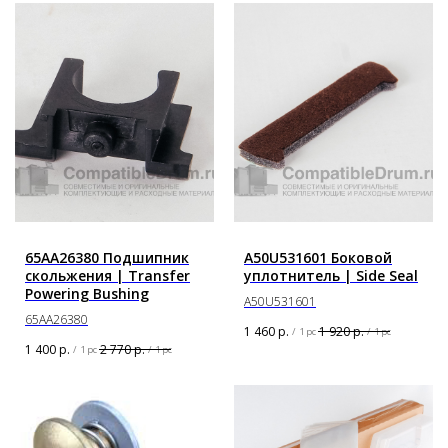
65AA26380 Подшипник
A50U531601 Боковой
скольжения | Transfer
уплотнитель | Side Seal
Powering Bushing
A50U531601
65AA26380
1 460
р.
1 920
р.
/
1 pc
/
1 pc
1 400
р.
2 770
р.
/
1 pc
/
1 pc