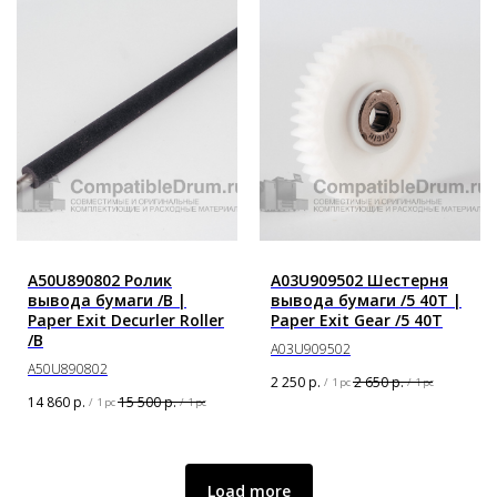
A50U890802 Ролик
A03U909502 Шестерня
вывода бумаги /B |
вывода бумаги /5 40T |
Paper Exit Decurler Roller
Paper Exit Gear /5 40T
/B
A03U909502
A50U890802
2 250
р.
2 650
р.
/
1 pc
/
1 pc
14 860
р.
15 500
р.
/
1 pc
/
1 pc
Load more