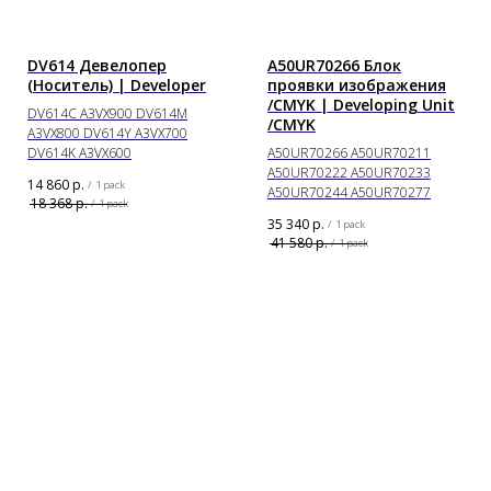
DV614 Девелопер
A50UR70266 Блок
(Носитель) | Developer
проявки изображения
/CMYK | Developing Unit
DV614C A3VX900 DV614M
/CMYK
A3VX800 DV614Y A3VX700
DV614K A3VX600
A50UR70266 A50UR70211
A50UR70222 A50UR70233
14 860
р.
/
1 pack
A50UR70244 A50UR70277
18 368
р.
/
1 pack
35 340
р.
/
1 pack
41 580
р.
/
1 pack