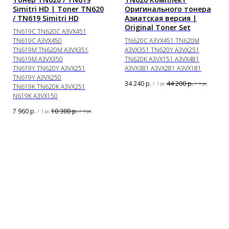
Simitri HD | Toner TN620
Оригинального тонера
/ TN619 Simitri HD
Азиатская версия |
Original Toner Set
TN619C TN620C A3VX451
TN619C A3VX450
TN620C A3VX451 TN620M
TN619M TN620M A3VX351
A3VX351 TN620Y A3VX251
TN619M A3VX350
TN620K A3VX151 A3VX481
TN619Y TN620Y A3VX251
A3VX381 A3VX281 A3VX181
TN619Y A3VX250
34 240
р.
44 200
р.
/
1 pc
/
1 pc
TN619K TN620K A3VX251
N619K A3VX150
7 960
р.
10 300
р.
/
1 pc
/
1 pc