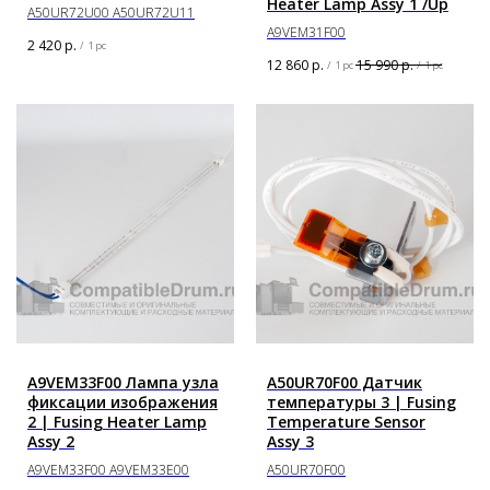
Heater Lamp Assy 1 /Up
A50UR72U00 A50UR72U11
A9VEM31F00
2 420
р.
/
1 pc
12 860
р.
15 990
р.
/
1 pc
/
1 pc
A9VEM33F00 Лампа узла
A50UR70F00 Датчик
фиксации изображения
температуры 3 | Fusing
2 | Fusing Heater Lamp
Temperature Sensor
Assy 2
Assy 3
A9VEM33F00 A9VEM33E00
A50UR70F00