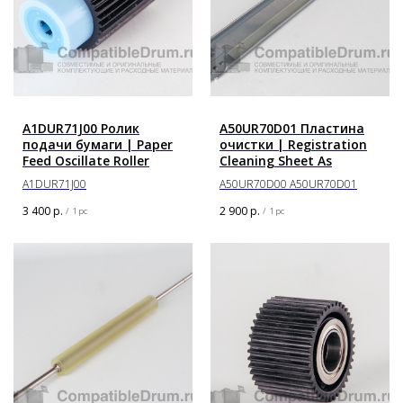
A1DUR71J00 Ролик
A50UR70D01 Пластина
подачи бумаги | Paper
очистки | Registration
Feed Oscillate Roller
Cleaning Sheet As
A1DUR71J00
A50UR70D00 A50UR70D01
3 400
р.
2 900
р.
/
1 pc
/
1 pc