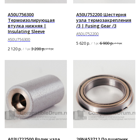
A50U756300
A50U752200 Шестерня
Термоизолирующая
узла термозакрепления
втулка нижняя |
/3 | Fusing Gear /3
Insulating Sleeve
A50U752200
A50U756300
5 620
р.
6 900
р.
/
1 pc
/
1 pc
2 120
р.
3 200
р.
/
1 pc
/
1 pc
A03U722500 Ролик узла
26NA53712 Подшипник