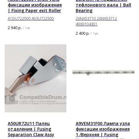
фиксации изображения
тефлонового вала | Ball
| Fixing Paper exit Roller
Bearing
A1DU722500 A03U722500
26NA53710 26NA53712
4969104301
2 940
р.
/
1 pc
2 400
р.
/
1 pc
A50UR72U11 Палец
A9VEM31F00 Лампа узла
отделения | Fusing
фиксации изображения
Separation Claw Assy
1 /Верхняя | Fusing