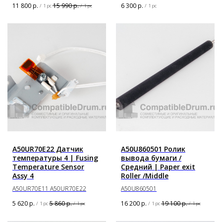
11 800
р.
15 990
р.
6 300
р.
/
1 pc
/
1 pc
/
1 pc
A50UR70E22 Датчик
A50U860501 Ролик
температуры 4 | Fusing
вывода бумаги /
Temperature Sensor
Средний | Paper exit
Assy 4
Roller /Middle
A50UR70E11 A50UR70E22
A50U860501
5 620
р.
5 860
р.
16 200
р.
19 100
р.
/
1 pc
/
1 pc
/
1 pc
/
1 pc