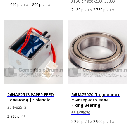
A1DUR71900 65AAR75300
1 640
р.
1 800
р.
/
1 pc
/
1 pc
2 180
р.
2 760
р.
/
1 pc
/
1 pc
26NA82513 PAPER FEED
56UA75070 Подшипник
Соленоид | Solenoid
фьюзерного вала |
Fixing Bearing
26NA82513
56UA75070
2 980
р.
/
1 pc
2 290
р.
2 900
р.
/
1 pc
/
1 pc