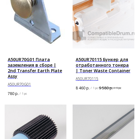
A50UR70G01 Плата
A50UR70115 Бункер для
заземления в сборе |
отработанного тонера
2nd Transfer Earth Plate
| Toner Waste Container
Assy
A50UR70115
A50UR70G01
8 460
р.
9 580
р.
/
1 pc
/
1 pc
780
р.
/
1 pc