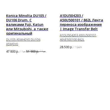
Konica Minolta DU105 /
A1DU504203 /
DU106 Drum. C
A50U500101 / 862L Лента
валиками Fuji, Katun
переноса изображения
или Mitsubishi, а также
| Image Transfer Belt
оригинальный
A1DU504203 A50U500101
DU105 A5WH0Y0 DU106
A9VE500100 862L
A5WJ0Y0
28 500
р.
/
1 pack
47 800
р.
51 900
р.
/
1 pc
/
1 pc