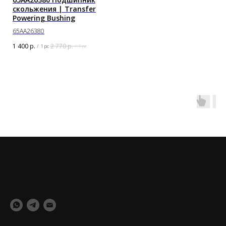
скольжения | Transfer
Powering Bushing
65AA26380
1 400
р.
2 770
р.
/
1 pc
/
1 pc