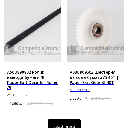
A50U890802 Ролик
A03U909502 Шестерня
вывода бумаги /B |
вывода бумаги /5 40T |
Paper Exit Decurler Roller
Paper Exit Gear /5 40T
/B
A03U909502
A50U890802
2 250
р.
2 650
р.
/
1 pc
/
1 pc
14 860
р.
15 500
р.
/
1 pc
/
1 pc
Load more