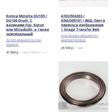
Konica Minolta DU105 /
A1DU504203 /
DU106 Drum. C
A50U500101 / 862L Лента
валиками Fuji, Katun
переноса изображения
или Mitsubishi, а также
| Image Transfer Belt
оригинальный
A1DU504203 A50U500101
DU105 A5WH0Y0 DU106
A9VE500100 862L
A5WJ0Y0
28 500
р.
/
1 pack
47 800
р.
51 900
р.
/
1 pc
/
1 pc