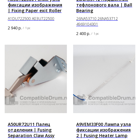
фиксации изображения
тефлонового вала | Ball
| Fixing Paper exit Roller
Bearing
A1DU722500 A03U722500
26NA53710 26NA53712
4969104301
2 940
р.
/
1 pc
2 400
р.
/
1 pc
A50UR72U11 Палец
A9VEM33F00 Лампа узла
отделения | Fusing
фиксации изображения
Separation Claw Assy
2 | Fusing Heater Lamp