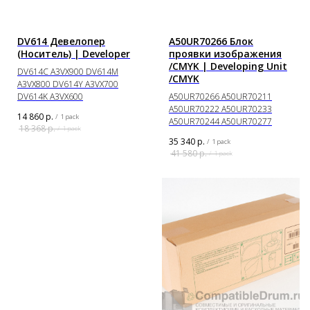
DV614 Девелопер
A50UR70266 Блок
(Носитель) | Developer
проявки изображения
/CMYK | Developing Unit
DV614C A3VX900 DV614M
/CMYK
A3VX800 DV614Y A3VX700
DV614K A3VX600
A50UR70266 A50UR70211
A50UR70222 A50UR70233
14 860
р.
/
1 pack
A50UR70244 A50UR70277
18 368
р.
/
1 pack
35 340
р.
/
1 pack
41 580
р.
/
1 pack