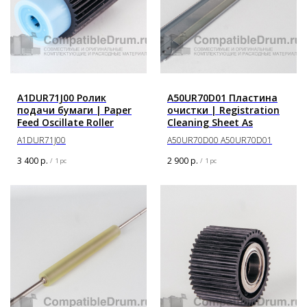
A1DUR71J00 Ролик
A50UR70D01 Пластина
подачи бумаги | Paper
очистки | Registration
Feed Oscillate Roller
Cleaning Sheet As
A1DUR71J00
A50UR70D00 A50UR70D01
3 400
р.
2 900
р.
/
1 pc
/
1 pc