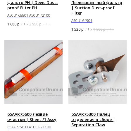
фильтр PH | Deve. Dust-
Пылезащитный фильтр
proof Filter PH
| Suction Dust-proof
Filter
A50U168801 A50U172100
A50U164901
1 680
р.
2 950
р.
/
1 pc
/
1 pc
1 520
р.
1 900
р.
/
1 pc
/
1 pc
65AAR75600 Лезвие
65AAR75300 Палец
очистки | Sheet /1 Assy
отделения в сборе |
Separation Claw
65AAR75600 A1DUR71C00