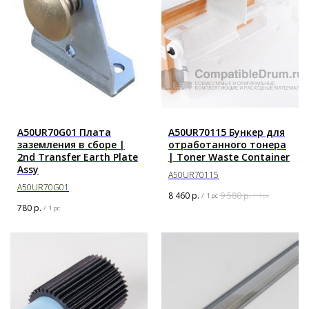
A50UR70G01 Плата
A50UR70115 Бункер для
заземления в сборе |
отработанного тонера
2nd Transfer Earth Plate
| Toner Waste Container
Assy
A50UR70115
A50UR70G01
8 460
р.
9 580
р.
/
1 pc
/
1 pc
780
р.
/
1 pc