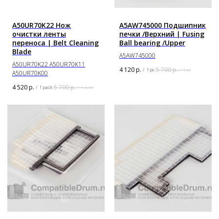
A50UR70K22 Нож
A5AW745000 Подшипник
очистки ленты
печки /Верхний | Fusing
переноса | Belt Cleaning
Ball bearing /Upper
Blade
A5AW745000
A50UR70K22 A50UR70K11
4 120
р.
5 700
р.
/
1 pc
/
1 pc
A50UR70K00
4 520
р.
5 700
р.
/
1 pack
/
1 pack