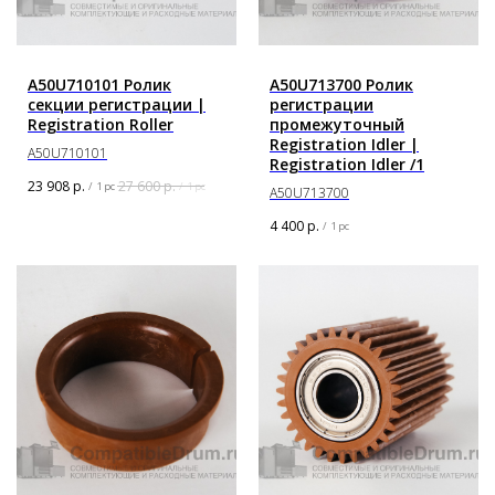
A50U710101 Ролик
A50U713700 Ролик
секции регистрации |
регистрации
Registration Roller
промежуточный
Registration Idler |
A50U710101
Registration Idler /1
23 908
р.
27 600
р.
/
1 pc
/
1 pc
A50U713700
4 400
р.
/
1 pc