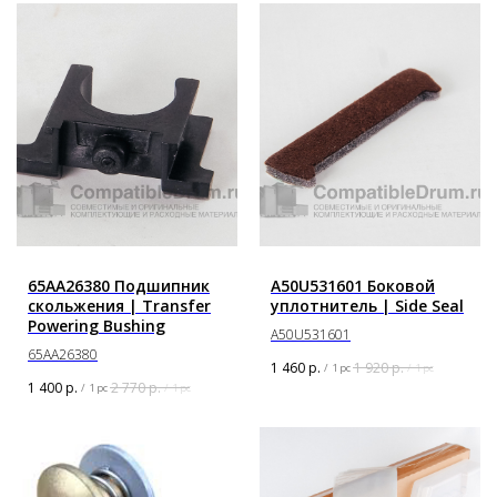
65AA26380 Подшипник
A50U531601 Боковой
скольжения | Transfer
уплотнитель | Side Seal
Powering Bushing
A50U531601
65AA26380
1 460
р.
1 920
р.
/
1 pc
/
1 pc
1 400
р.
2 770
р.
/
1 pc
/
1 pc