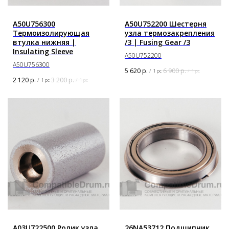
A50U756300
A50U752200 Шестерня
Термоизолирующая
узла термозакрепления
втулка нижняя |
/3 | Fusing Gear /3
Insulating Sleeve
A50U752200
A50U756300
5 620
р.
6 900
р.
/
1 pc
/
1 pc
2 120
р.
3 200
р.
/
1 pc
/
1 pc
A03U722500 Ролик узла
26NA53712 Подшипник