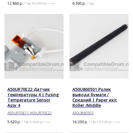
12 860
р.
15 990
р.
6 300
р.
/
1 pc
/
1 pc
/
1 pc
A50UR70E22 Датчик
A50U860501 Ролик
температуры 4 | Fusing
вывода бумаги /
Temperature Sensor
Средний | Paper exit
Assy 4
Roller /Middle
A50UR70E11 A50UR70E22
A50U860501
5 620
р.
5 860
р.
16 200
р.
19 100
р.
/
1 pc
/
1 pc
/
1 pc
/
1 pc