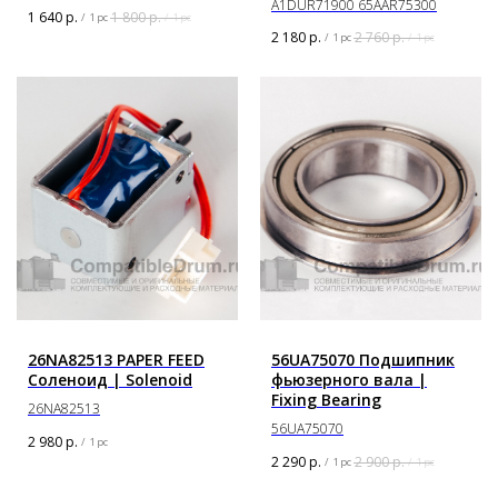
A1DUR71900 65AAR75300
1 640
р.
1 800
р.
/
1 pc
/
1 pc
2 180
р.
2 760
р.
/
1 pc
/
1 pc
26NA82513 PAPER FEED
56UA75070 Подшипник
Соленоид | Solenoid
фьюзерного вала |
Fixing Bearing
26NA82513
56UA75070
2 980
р.
/
1 pc
2 290
р.
2 900
р.
/
1 pc
/
1 pc