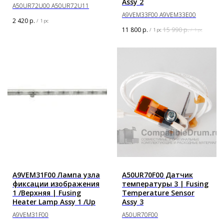
Assy 2
A50UR72U00 A50UR72U11
A9VEM33F00 A9VEM33E00
2 420
р.
/
1 pc
11 800
р.
15 990
р.
/
1 pc
/
1 pc
A9VEM31F00 Лампа узла
A50UR70F00 Датчик
фиксации изображения
температуры 3 | Fusing
1 /Верхняя | Fusing
Temperature Sensor
Heater Lamp Assy 1 /Up
Assy 3
A9VEM31F00
A50UR70F00