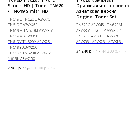
Simitri HD | Toner TN620
Оригинального тонера
/ TN619 Simitri HD
Азиатская версия |
Original Toner Set
TN619C TN620C A3VX451
TN619C A3VX450
TN620C A3VX451 TN620M
TN619M TN620M A3VX351
A3VX351 TN620Y A3VX251
TN619M A3VX350
TN620K A3VX151 A3VX481
TN619Y TN620Y A3VX251
A3VX381 A3VX281 A3VX181
TN619Y A3VX250
34 240
р.
44 200
р.
/
1 pc
/
1 pc
TN619K TN620K A3VX251
N619K A3VX150
7 960
р.
10 300
р.
/
1 pc
/
1 pc