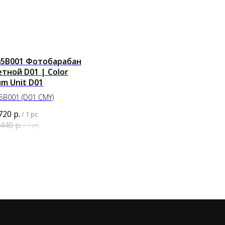
65B001 Фотобарабан
тной D01 | Color
m Unit D01
5B001 (D01 CMY)
720
р.
/
1 pc
 440
р.
/
1 pc