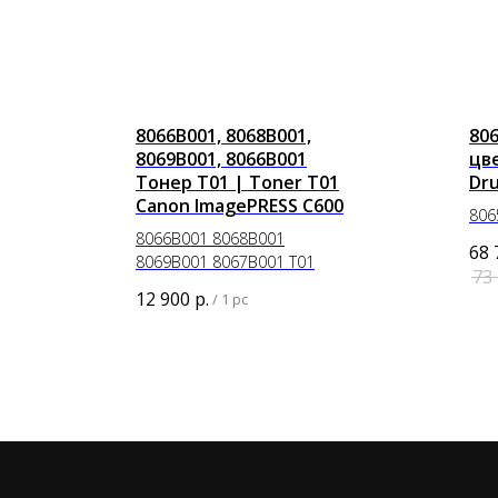
8066B001, 8068B001,
80
8069B001, 8066B001
цве
Тонер T01 | Toner T01
Dru
Canon ImagePRESS С600
806
8066B001 8068B001
68 
8069B001 8067B001 T01
73
12 900
р.
/
1 pc