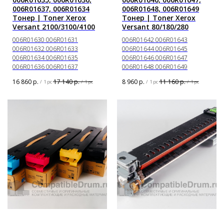
006R01637, 006R01634
006R01648, 006R01649
Тонер | Toner Xerox
Тонер | Toner Xerox
Versant 2100/3100/4100
Versant 80/180/280
006R01630 006R01631
006R01642 006R01643
006R01632 006R01633
006R01644 006R01645
006R01634 006R01635
006R01646 006R01647
006R01636 006R01637
006R01648 006R01649
16 860
р.
17 140
р.
8 960
р.
11 160
р.
/
1 pc
/
1 pc
/
1 pc
/
1 pc