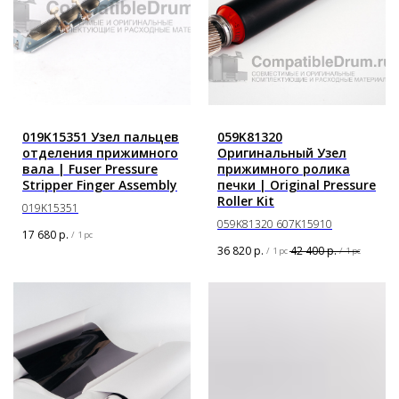
019K15351 Узел пальцев
059K81320
отделения прижимного
Оригинальный Узел
вала | Fuser Pressure
прижимного ролика
Stripper Finger Assembly
печки | Original Pressure
Roller Kit
019K15351
059K81320 607K15910
17 680
р.
/
1 pc
36 820
р.
42 400
р.
/
1 pc
/
1 pc