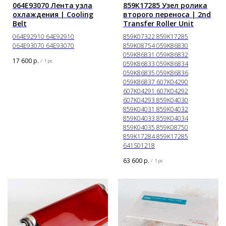
064E93070 Лента узла
859K17285 Узел ролика
охлаждения | Cooling
второго переноса | 2nd
Belt
Transfer Roller Unit
064E92910 64E92910
859K07322 859K17285
064E93070 64E93070
859K08754 059K86830
059K86831 059K86832
17 600
р.
/
1 pc
059K86833 059K86834
059K86835 059K86836
059K86837 607K04290
607K04291 607K04292
607K04293 859K04030
859K04031 859K04032
859K04033 859K04034
859K04035 859K08750
859K17284 859K17285
641S01218
63 600
р.
/
1 pc