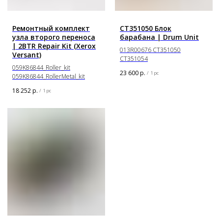
Ремонтный комплект
CT351050 Блок
узла второго переноса
барабана | Drum Unit
| 2BTR Repair Kit (Xerox
013R00676 CT351050
Versant)
CT351054
059K86844_Roller_kit
23 600
р.
/
1 pc
059K86844_RollerMetal_kit
18 252
р.
/
1 pc