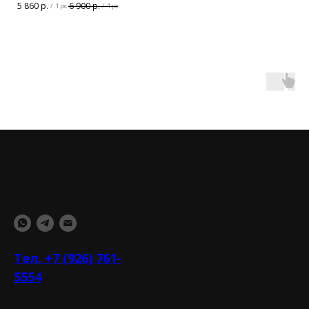
5 860
р.
6 900
р.
/
1 pc
/
1 pc
Тел. +7 (926) 761-
5554