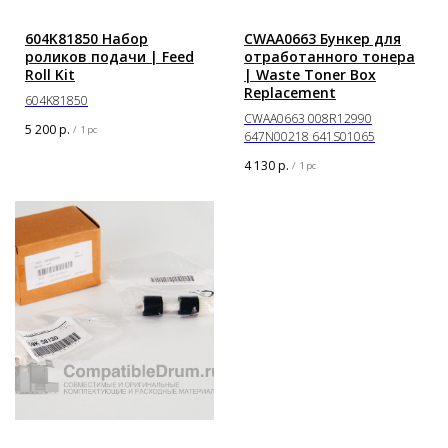
604K81850 Набор
CWAA0663 Бункер для
роликов подачи | Feed
отработанного тонера
Roll Kit
| Waste Toner Box
Replacement
604K81850
CWAA0663 008R12990
5 200
р.
/
1 pc
647N00218 641S01065
4 130
р.
/
1 pc