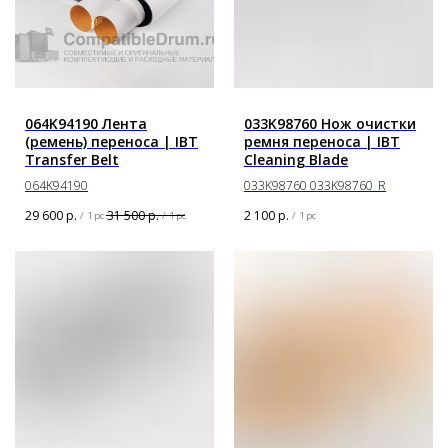
064K94190 Лента
033K98760 Нож очистки
(ремень) переноса | IBT
ремня переноса | IBT
Transfer Belt
Cleaning Blade
064K94190
033K98760 033K98760_R
29 600
р.
31 500
р.
2 100
р.
/
1 pc
/
1 pc
/
1 pc