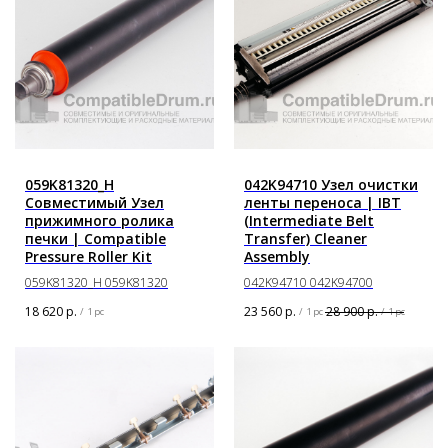
059K81320_H
042K94710 Узел очистки
Совместимый Узел
ленты переноса | IBT
прижимного ролика
(Intermediate Belt
печки | Compatible
Transfer) Cleaner
Pressure Roller Kit
Assembly
059K81320_H 059K81320
042K94710 042K94700
18 620
р.
23 560
р.
28 900
р.
/
1 pc
/
1 pc
/
1 pc