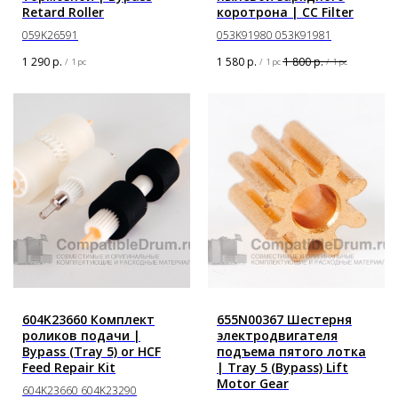
Retard Roller
коротрона | CC Filter
059K26591
053K91980 053K91981
1 290
р.
1 580
р.
1 800
р.
/
1 pc
/
1 pc
/
1 pc
604K23660 Комплект
655N00367 Шестерня
роликов подачи |
электродвигателя
Bypass (Tray 5) or HCF
подъема пятого лотка
Feed Repair Kit
| Tray 5 (Bypass) Lift
Motor Gear
604K23660 604K23290