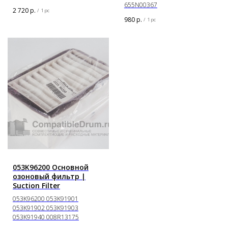
655N00367
2 720
р.
/
1 pc
980
р.
/
1 pc
053K96200 Основной
озоновый фильтр |
Suction Filter
053K96200 053K91901
053K91902 053K91903
053K91940 008R13175