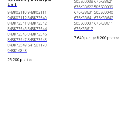
505S00038 676K33621
Unit
676K33622 505S00039
948K03110 948K03111
676K33631 505S00040
948K03112 848K73540
676K33641 676K33642
848K73541 848K73542
505S00037 676K33611
848K73543 848K73544
676K33612
848K73545 848K73546
7 640
р.
8 200
р.
/
1 pc
/
1 pc
848K73547 848K73548
848K73549 641S01170
948K16843
25 200
р.
/
1 pc