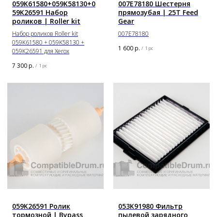
059K61580+059K58130+0
007E78180 Шестерня
59K26591 Набор
прямозубая | 25T Feed
роликов | Roller kit
Gear
Набор роликов Roller kit
007E78180
059K61580 + 059K58130 +
1 600
р.
/
1 pc
059K26591 для Xerox
7 300
р.
/
1 pc
059K26591 Ролик
053K91980 Фильтр
тормозной | Bypass
пылевой зарядного