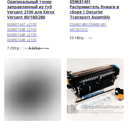
Оригинальный тонер
059K81491
заправленный из туб
Распрямитель бумаги в
Versant 2100 для Xerox
сборе | Decurler
Versant 80/180/280
Transport Assembly
006R01647_v2100
059K81490 059K81491
006R01648_v2100
641S01072
006R01648_v2100
53 180
р.
/
1 pc
006R01648_v2100
7 230
р.
8 320
р.
/
1 pc
/
1 pc