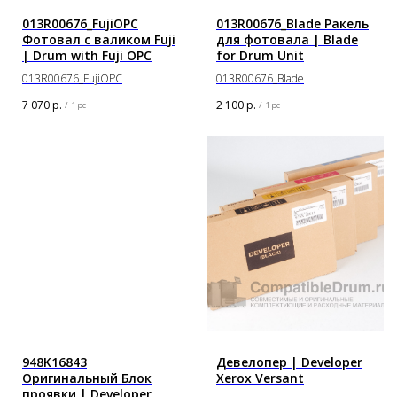
013R00676_FujiOPC
013R00676_Blade Ракель
Фотовал с валиком Fuji
для фотовала | Blade
| Drum with Fuji OPC
for Drum Unit
013R00676_FujiOPC
013R00676_Blade
7 070
р.
2 100
р.
/
1 pc
/
1 pc
948K16843
Девелопер | Developer
Оригинальный Блок
Xerox Versant
проявки | Developer