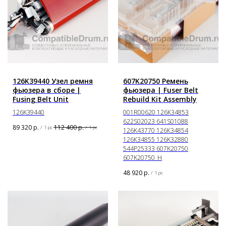
126K39440 Узел ремня
607K20750 Ремень
фьюзера в сборе |
фьюзера | Fuser Belt
Fusing Belt Unit
Rebuild Kit Assembly
126K39440
001R00620 126K34853
622S02023 641S01088
89 320
р.
112 400
р.
/
1 pc
/
1 pc
126K43770 126К34854
126К34855 126K32880
544P25333 607K20750
607K20750_H
48 920
р.
/
1 pc