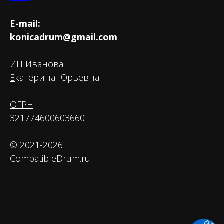
E-mail:
konicadrum@gmail.com
ИП Иванова
Е
катерина Юрьевна
ОГРН
321774600603660
© 2021-2026
CompatibleDrum.ru