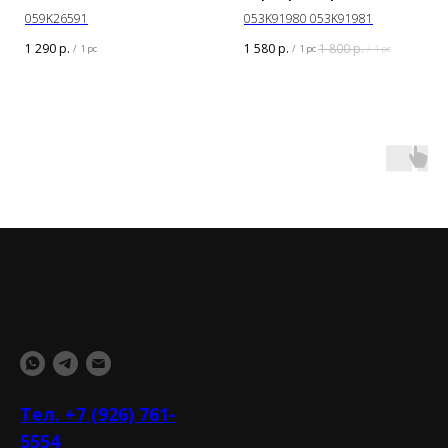
059K26591
053K91980 053K91981
1 290
р.
1 580
р.
1 800
р.
/
1 pc
/
1 pc
/
1 pc
Тел. +7 (926) 761-
5554