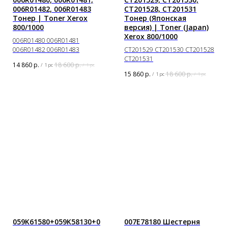
006R01482, 006R01483
CT201528, CT201531
Тонер | Toner Xerox
Тонер (Японская
800/1000
версия) | Toner (Japan)
Xerox 800/1000
006R01480 006R01481
006R01482 006R01483
CT201529 CT201530 CT201528
CT201531
14 860
р.
18 600
р.
/
1 pc
/
1 pc
15 860
р.
18 600
р.
/
1 pc
/
1 pc
059K61580+059K58130+0
007E78180 Шестерня