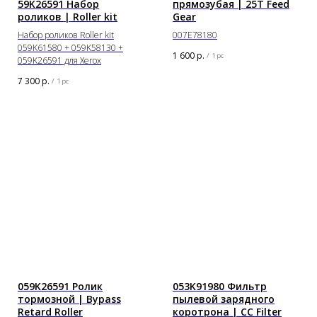
59K26591 Набор
прямозубая | 25T Feed
роликов | Roller kit
Gear
Набор роликов Roller kit
007E78180
059K61580 + 059K58130 +
1 600
р.
/
1 pc
059K26591 для Xerox
7 300
р.
/
1 pc
059K26591 Ролик
053K91980 Фильтр
тормозной | Bypass
пылевой зарядного
Retard Roller
коротрона | CC Filter