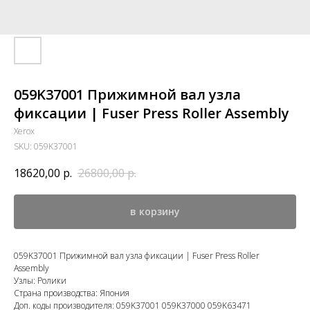
059K37001 Прижимной вал узла
фиксации | Fuser Press Roller Assembly
Xerox
SKU:
059K37001
18620,00
р.
26800,00
р.
в корзину
059K37001 Прижимной вал узла фиксации | Fuser Press Roller
Assembly
Узлы: Ролики
Страна производства: Япония
Доп. коды производителя: 059K37001 059K37000 059K63471