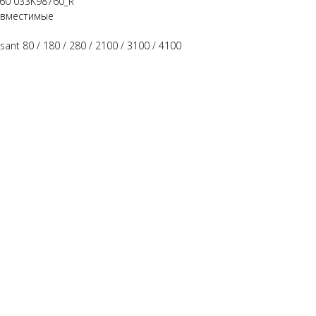
60 033K98760_R
овместимые
ant 80 / 180 / 280 / 2100 / 3100 / 4100