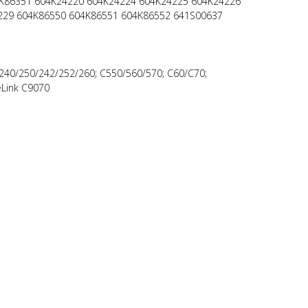
4K86351 604K24220 604K24224 604K24225 604K24226
229 604K86550 604K86551 604K86552 641S00637
240/250/242/252/260; C550/560/570; C60/C70;
eLink C9070