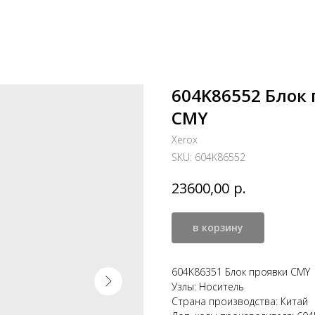
604K86552 Блок 
CMY
Xerox
SKU:
604K86552
р.
23600,00
в корзину
604K86351 Блок проявки CMY |
Узлы: Носитель
Страна производства: Китай