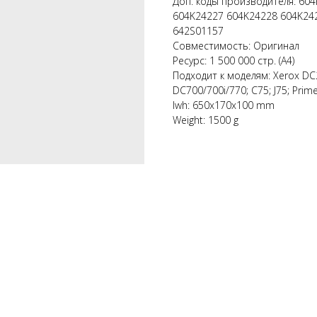
Доп. коды производителя: 60
604K24227 604K24228 604K24
642S01157
Совместимость: Оригинал
Ресурс: 1 500 000 стр. (А4)
Подходит к моделям: Xerox DC
DC700/700i/770; C75; J75; Prim
lwh: 650x170x100 mm
Weight: 1500 g