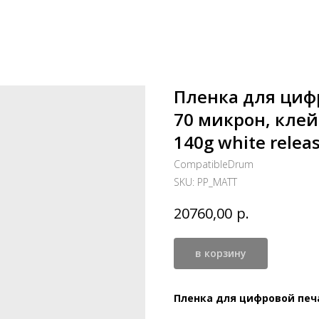
Пленка для цифр
70 микрон, клей
140g white relea
CompatibleDrum
SKU:
PP_MATT
р.
20760,00
в корзину
Пленка для цифровой печа