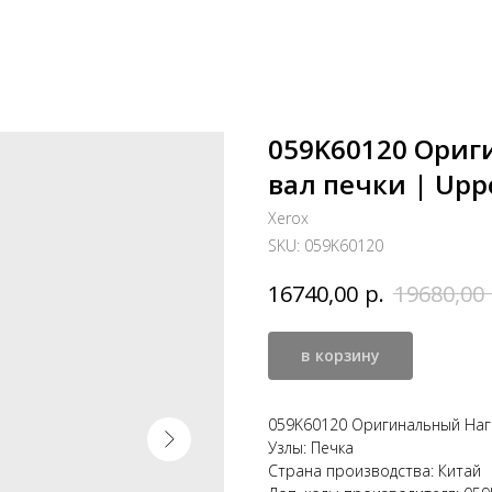
059K60120 Ори
вал печки | Uppe
Xerox
SKU:
059K60120
р.
16740,00
19680,00
в корзину
059K60120 Оригинальный Нагре
Узлы: Печка
Страна производства: Китай