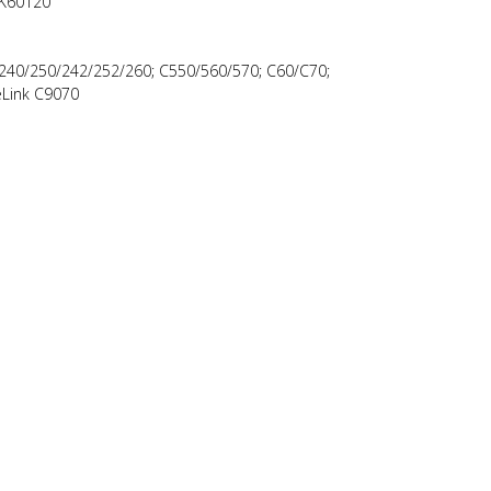
9K60120
240/250/242/252/260; C550/560/570; C60/C70;
eLink C9070