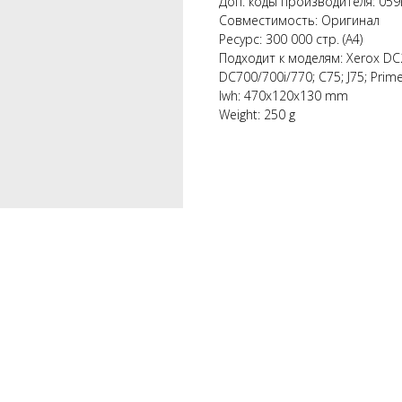
Доп. коды производителя: 05
Совместимость: Оригинал
Ресурс: 300 000 стр. (А4)
Подходит к моделям: Xerox DC
DC700/700i/770; C75; J75; Prim
lwh: 470x120x130 mm
Weight: 250 g