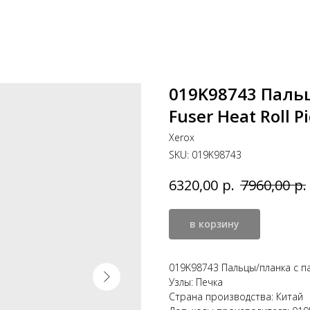
019K98743 Паль
Fuser Heat Roll P
Xerox
SKU:
019K98743
р.
р.
6320,00
7960,00
в корзину
019K98743 Пальцы/планка с пал
Узлы: Печка
Страна производства: Китай