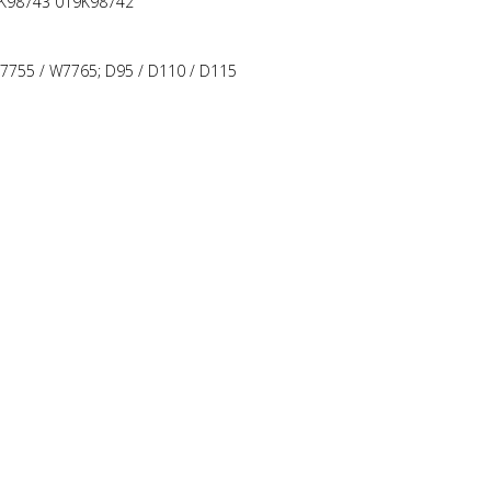
9K98743 019K98742
7755 / W7765; D95 / D110 / D115