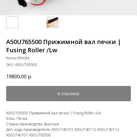
A50U765500 Прижимной вал печки |
Fusing Roller /Lw
Konica Minolta
SKU:
A50U765500
19800,00
р.
в корзину
A50U765500 Прижимной вал печки | Fusing Roller /Lw
Узлы: Печка
Страна производства: Вьетнам
Доп. коды производителя: A50U740101 A50U740112 A50U740112
A50U740101 A50U765500