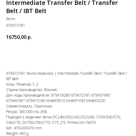
Intermediate Transfer Belt / Transfer
Belt / IBT Belt
Xerox
675K72181
16750,00
р.
в корзину
675K72181 Лента переноса | Intermediate Transfer Belt / Transfer Belt /
IBT Belt
Узлы: Перенос 1, 2
Страна производства: Япония
Доп. коды производителя: 675K18280 675K72181 675K67690
675K67691 675K72180 064K93010 064K91930 064K93220
Совместимость: Оригинал
Ресурс: 300 000 стр. (А4)
Подходит к моделям: Xerox DC240/250/242/252/260; C550/560/570;
C60/C70; DC700/700i/770; C75; J75; PrimeLink C9070
lwh: 470x200x70 mm
Weight: 450 g