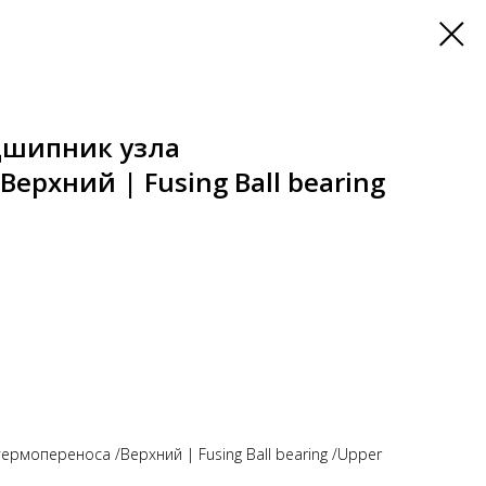
дшипник узла
ерхний | Fusing Ball bearing
рмопереноса /Верхний | Fusing Ball bearing /Upper