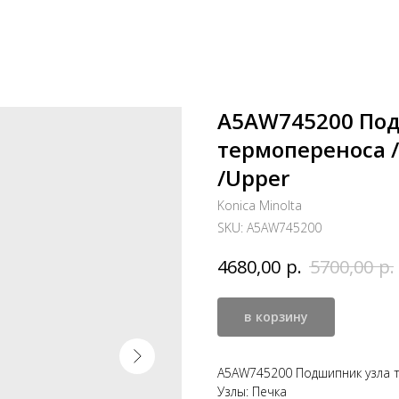
A5AW745200 По
термопереноса /В
/Upper
Konica Minolta
SKU:
A5AW745200
р.
р.
4680,00
5700,00
в корзину
A5AW745200 Подшипник узла те
Узлы: Печка