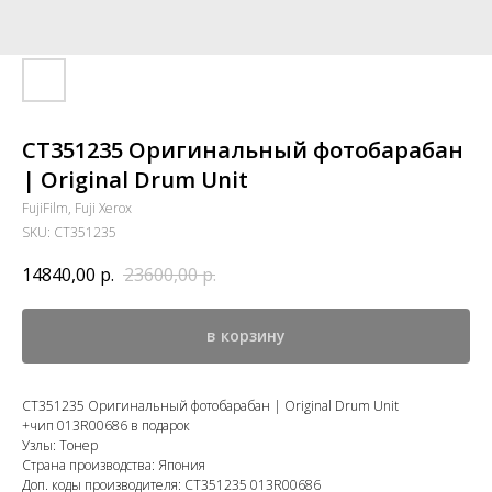
CT351235 Оригинальный фотобарабан
| Original Drum Unit
FujiFilm, Fuji Xerox
SKU:
CT351235
14840,00
р.
23600,00
р.
в корзину
CT351235 Оригинальный фотобарабан | Original Drum Unit
+чип 013R00686 в подарок
Узлы: Тонер
Страна производства: Япония
Доп. коды производителя: CT351235 013R00686