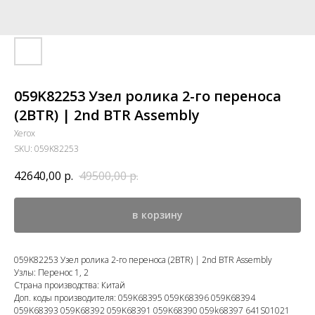
059K82253 Узел ролика 2-го переноса
(2BTR) | 2nd BTR Assembly
Xerox
SKU:
059K82253
42640,00
р.
49500,00
р.
в корзину
059K82253 Узел ролика 2-го переноса (2BTR) | 2nd BTR Assembly
Узлы: Перенос 1, 2
Страна производства: Китай
Доп. коды производителя: 059K68395 059K68396 059K68394
059K68393 059K68392 059K68391 059K68390 059k68397 641S01021