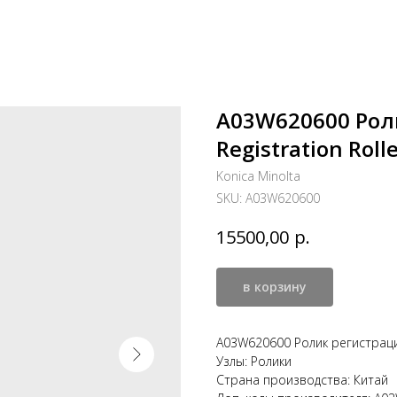
A03W620600 Рол
Registration Roll
Konica Minolta
SKU:
A03W620600
р.
15500,00
в корзину
A03W620600 Ролик регистрации 
Узлы: Ролики
Страна производства: Китай