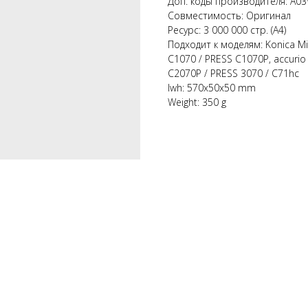
Доп. коды производителя: A0
Совместимость: Оригинал
Ресурс: 3 000 000 стр. (А4)
Подходит к моделям: Konica Mi
C1070 / PRESS C1070P, accurio
C2070P / PRESS 3070 / C71hc
lwh: 570x50x50 mm
Weight: 350 g