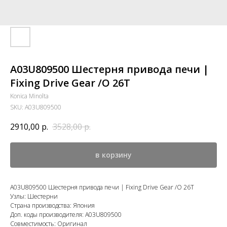
A03U809500 Шестерня привода печи |
Fixing Drive Gear /O 26T
Konica Minolta
SKU:
A03U809500
2910,00
р.
3528,00
р.
в корзину
A03U809500 Шестерня привода печи | Fixing Drive Gear /O 26T
Узлы: Шестерни
Страна производства: Япония
Доп. коды производителя: A03U809500
Совместимость: Оригинал