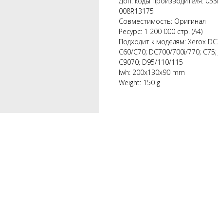
Доп. коды производителя: 05
008R13175
Совместимость: Оригинал
Ресурс: 1 200 000 стр. (А4)
Подходит к моделям: Xerox DC
C60/C70; DC700/700i/770; C75;
C9070; D95/110/115
lwh: 200x130x90 mm
Weight: 150 g