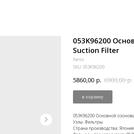
053K96200 Осно
Suction Filter
Xerox
SKU:
053K96200
р.
р.
5860,00
6900,00
в корзину
053K96200 Основной озоновый 
Узлы: Фильтры
Страна производства: Япония