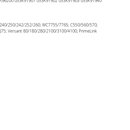
3K96200 053K91901 053K91902 053K91903 053K91940
240/250/242/252/260; WC7755/7765; C550/560/570;
 J75; Versant 80/180/280/2100/3100/4100; PrimeLink