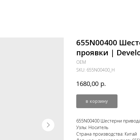
655N00400 Шест
проявки | Develo
OEM
SKU:
655N00400_H
р.
1680,00
в корзину
655N00400 Шестерни привода 
Узлы: Носитель
Страна производства: Китай