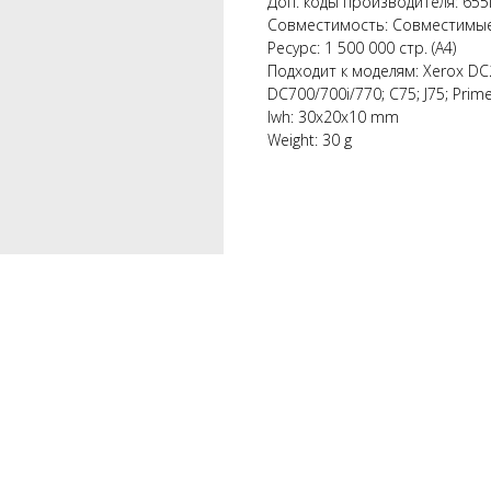
Доп. коды производителя: 65
Совместимость: Совместимы
Ресурс: 1 500 000 стр. (А4)
Подходит к моделям: Xerox DC
DC700/700i/770; C75; J75; Prim
lwh: 30x20x10 mm
Weight: 30 g