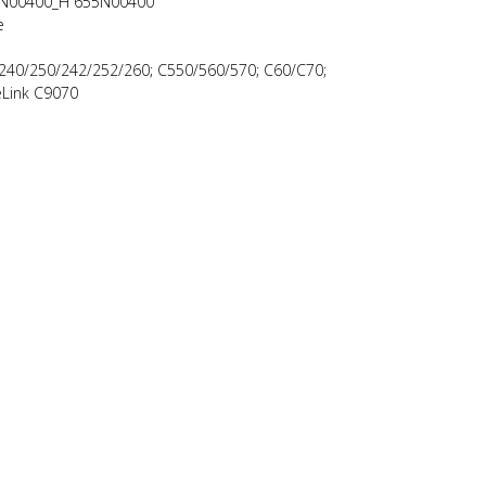
5N00400_H 655N00400
е
240/250/242/252/260; C550/560/570; C60/C70;
eLink C9070