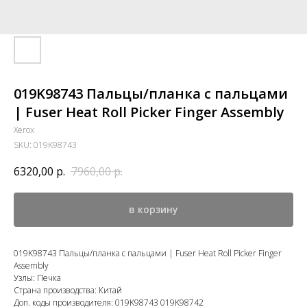
019K98743 Пальцы/планка с пальцами
| Fuser Heat Roll Picker Finger Assembly
Xerox
SKU:
019K98743
6320,00
р.
7960,00
р.
в корзину
019K98743 Пальцы/планка с пальцами | Fuser Heat Roll Picker Finger
Assembly
Узлы: Печка
Страна производства: Китай
Доп. коды производителя: 019K98743 019K98742