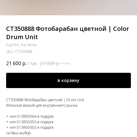
CT350888 Фотобарабан цветной | Color
Drum Unit
FujiFilm, Fuji Xerox
SKU:
CT350888
21 600
р.
23 000
р.
/
1 pc
/
1 pc
в корзину
CT350888 Фотобарабан цветной | Drum Unit
Японская версия для внутреннего рынка
+ чип 013R00664 в подарок
+ чип 013R00656 в подарок
+ чип 013R00603 в подарок
на Ваш выбор.