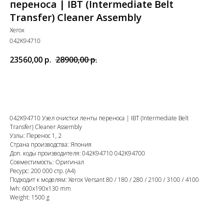
переноса | IBT (Intermediate Belt
Transfer) Cleaner Assembly
Xerox
042K94710
23560,00
р.
28900,00
р.
в корзину
042K94710 Узел очистки ленты переноса | IBT (Intermediate Belt
Transfer) Cleaner Assembly
Узлы: Перенос 1, 2
Страна производства: Япония
Доп. коды производителя: 042K94710 042K94700
Совместимость: Оригинал
Ресурс: 200 000 стр. (А4)
Подходит к моделям: Xerox Versant 80 / 180 / 280 / 2100 / 3100 / 4100
lwh: 600x190x130 mm
Weight: 1500 g